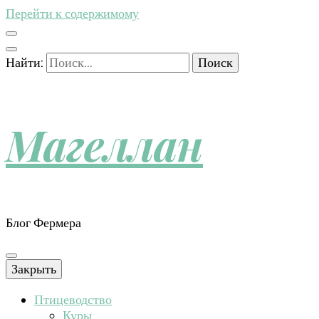
Перейти к содержимому
Найти:
Магеллан
Блог Фермера
Закрыть
Птицеводство
Куры