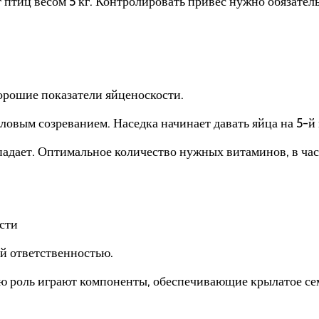
 птиц весом 5 кг. Контролировать привес нужно обязател
хорошие показатели яйценоскости.
ым созреванием. Наседка начинает давать яйца на 5-й м
падает. Оптимальное количество нужных витаминов, в час
сти
й ответственностью.
ю роль играют компоненты, обеспечивающие крылатое сем