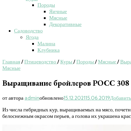
Породы
Яичные
Мясные
Декоративные
Садоводство
Ягода
Малина
Клубника
Главная
/
Птицеводство
/
Куры
/
Породы
/
Мясные
/
Выр
Мясные
Выращивание бройлеров РОСС 308
от автора
admin
обновлено
15.12.2021
15.06.2019
Добавить
Из числа гибридных кур, выращиваемых на мясо, почетн
белоснежным окрасом перьев, а голова их украшена кра