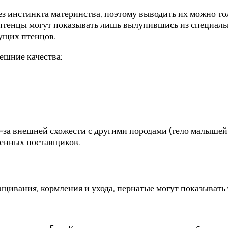
ез инстинкта материнства, поэтому выводить их можно то
 птенцы могут показывать лишь вылупившись из специальн
ущих птенцов.
ешние качества:
за внешней схожести с другими породами (тело малышей
ренных поставщиков.
вания, кормления и ухода, пернатые могут показывать т