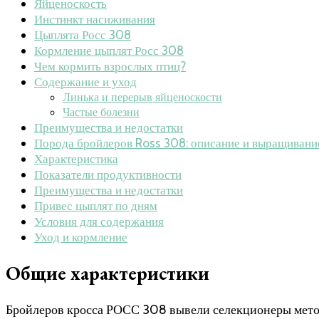
Яйценоскость
Инстинкт насиживания
Цыплята Росс 308
Кормление цыплят Росс 308
Чем кормить взрослых птиц?
Содержание и уход
Линька и перерыв яйценоскости
Частые болезни
Преимущества и недостатки
Порода бройлеров Ross 308: описание и выращивани
Характеристика
Показатели продуктивности
Преимущества и недостатки
Привес цыплят по дням
Условия для содержания
Уход и кормление
Общие характеристики
Бройлеров кросса РОСС 308 вывели селекционеры мето