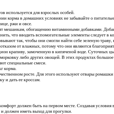
ов используется для взрослых особей.
нии корма в домашних условиях не забывайте о питатель
ице, ржи и овсе.
дят мешанкам, обогащению витаминными добавками. Доба
нить, что вводить вспомогательные элементы следует в к
ывают так, чтобы они смогли найти себе зеленую траву, 
отказом от влажных, потому что они являются благоприят
ион крапиву, замоченную в кипяченой воде. Суточных ц
ю морковку либо других овощей. В этих продуктах большо
яют специальные смеси.
кг корма.
ачественном росте. Для этого используют отвары ромашк
у и дать ее кроссам.
омфорт должен быть на первом месте. Создавая условия в
 и должен иметь выход для прогулки.