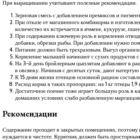
При выращивании учитывают полезные рекомендации.
Зерновая смесь с добавлением премиксов и пигмент
При отказе от магазинного комбикорма и изготовле
количество их встречается в ячмене, кукурузе, пшен
При содержании ключевую роль в кормлении отво
добавки, обрезки рыбы. При добавлении нужно пом
Питание должно быть трехразовым. Выгул организов
Кормление малышей начинают с сухих продуктов с 
На 3-й день бройлерным цыплятам добавляют в рац
в овсянку. Начиная с десятых суток, дают натерту
К 15 дням жизни птенцов основной рацион составл
Расход корма в таких пропорциях: на 1 кг птицы 1,9 
Достаточное поение тоже играет большую роль в к
домашних условиях слабо разбавленную марганцовк
Рекомендации
Содержание проходит в закрытых помещениях, поэтому к
нуждается в чистоте. Курятник должен быть просторным