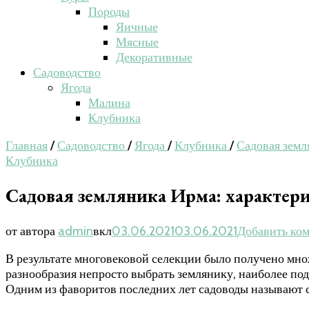
Породы
Яичные
Мясные
Декоративные
Садоводство
Ягода
Малина
Клубника
Главная
/
Садоводство
/
Ягода
/
Клубника
/
Садовая земл
Клубника
Садовая земляника Ирма: характер
от автора
admin
вкл
03.06.2021
03.06.2021
Добавить ко
В результате многовековой селекции было получено мно
разнообразия непросто выбрать землянику, наиболее по
Одним из фаворитов последних лет садоводы называют с