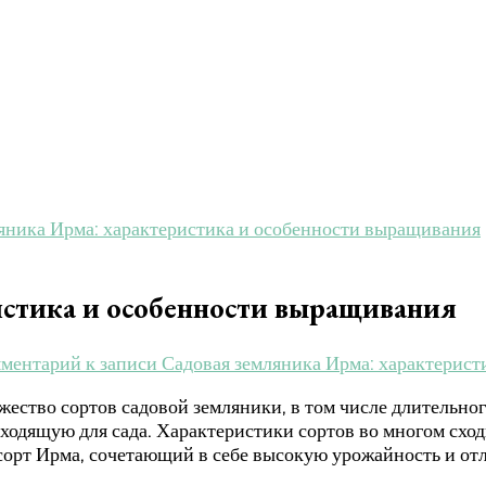
яника Ирма: характеристика и особенности выращивания
истика и особенности выращивания
мментарий
к записи Садовая земляника Ирма: характерис
жество сортов садовой земляники, в том числе длительно
дходящую для сада. Характеристики сортов во многом схо
орт Ирма, сочетающий в себе высокую урожайность и отл