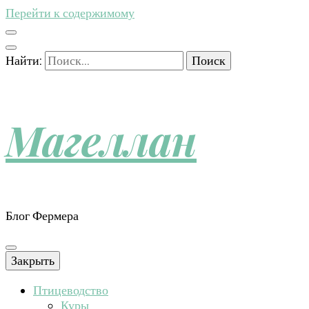
Перейти к содержимому
Найти:
Магеллан
Блог Фермера
Закрыть
Птицеводство
Куры