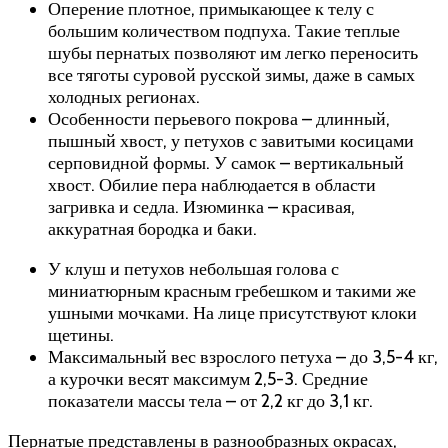
Оперение плотное, примыкающее к телу с
большим количеством подпуха. Такие теплые
шубы пернатых позволяют им легко переносить
все тяготы суровой русской зимы, даже в самых
холодных регионах.
Особенности перьевого покрова – длинный,
пышный хвост, у петухов с завитыми косицами
серповидной формы. У самок – вертикальный
хвост. Обилие пера наблюдается в области
загривка и седла. Изюминка – красивая,
аккуратная бородка и баки.
У клуш и петухов небольшая голова с
миниатюрным красным гребешком и такими же
ушными мочками. На лице присутствуют клоки
щетины.
Максимальный вес взрослого петуха – до 3,5-4 кг,
а курочки весят максимум 2,5-3. Средние
показатели массы тела – от 2,2 кг до 3,1 кг.
Пернатые представлены в разнообразных окрасах,