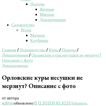
Породы
Яичные
Мясные
Декоративные
Садоводство
Ягода
Малина
Клубника
Главная
/
Птицеводство
/
Куры
/
Породы
/
Декоративные
/
Орловские куры несушки не мерзнут?
Описание с фото
Декоративные
Орловские куры несушки не
мерзнут? Описание с фото
от автора
admin
обновлено
15.12.2021
31.10.2021
Добавить