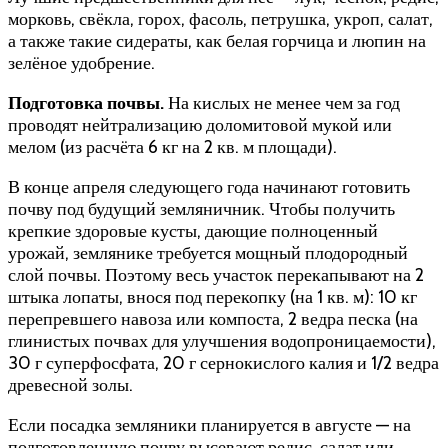
морковь, свёкла, горох, фасоль, петрушка, укроп, салат,
а также такие сидераты, как белая горчица и люпин на
зелёное удобрение.
Подготовка почвы.
На кислых не менее чем за год
проводят нейтрализацию доломитовой мукой или
мелом (из расчёта 6 кг на 2 кв. м площади).
В конце апреля следующего года начинают готовить
почву под будущий земляничник. Чтобы получить
крепкие здоровые кусты, дающие полноценный
урожай, землянике требуется мощный плодородный
слой почвы. Поэтому весь участок перекапывают на 2
штыка лопаты, внося под перекопку (на 1 кв. м): 10 кг
перепревшего навоза или компоста, 2 ведра песка (на
глинистых почвах для улучшения водопроницаемости),
30 г суперфосфата, 20 г сернокислого калия и 1/2 ведра
древесной золы.
Если посадка земляники планируется в августе — на
подготовленную почву высевают редис, салат или