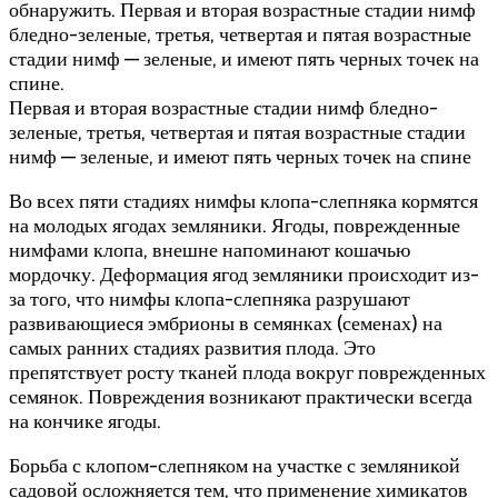
обнаружить. Первая и вторая возрастные стадии нимф
бледно-зеленые, третья, четвертая и пятая возрастные
стадии нимф — зеленые, и имеют пять черных точек на
спине.
Первая и вторая возрастные стадии нимф бледно-
зеленые, третья, четвертая и пятая возрастные стадии
нимф — зеленые, и имеют пять черных точек на спине
Во всех пяти стадиях нимфы клопа-слепняка кормятся
на молодых ягодах земляники. Ягоды, поврежденные
нимфами клопа, внешне напоминают кошачью
мордочку. Деформация ягод земляники происходит из-
за того, что нимфы клопа-слепняка разрушают
развивающиеся эмбрионы в семянках (семенах) на
самых ранних стадиях развития плода. Это
препятствует росту тканей плода вокруг поврежденных
семянок. Повреждения возникают практически всегда
на кончике ягоды.
Борьба с клопом-слепняком на участке с земляникой
садовой осложняется тем, что применение химикатов