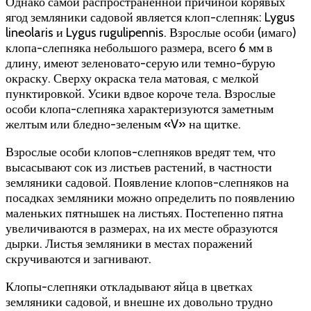
Однако самой распространенной причиной корявых
ягод земляники садовой является клоп-слепняк: Lygus
lineolaris и Lygus rugulipennis. Взрослые особи (имаго)
клопа-слепняка небольшого размера, всего 6 мм в
длину, имеют зеленовато-серую или темно-бурую
окраску. Сверху окраска тела матовая, с мелкой
пунктировкой. Усики вдвое короче тела. Взрослые
особи клопа-слепняка характеризуются заметным
желтым или бледно-зеленым «V» на щитке.
Взрослые особи клопов-слепняков вредят тем, что
высасывают сок из листьев растений, в частности
земляники садовой. Появление клопов-слепняков на
посадках земляники можно определить по появлению
маленьких пятнышек на листьях. Постепенно пятна
увеличиваются в размерах, на их месте образуются
дырки. Листья земляники в местах поражений
скручиваются и загнивают.
Клопы-слепняки откладывают яйца в цветках
земляники садовой, и внешне их довольно трудно