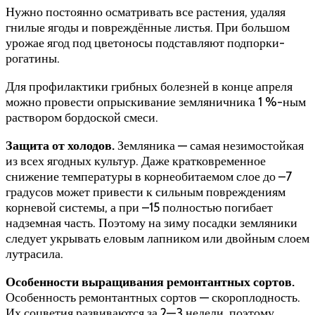
Нужно постоянно осматривать все растения, удаляя
гнилые ягоды и повреждённые листья. При большом
урожае ягод под цветоносы подставляют подпорки-
рогатины.
Для профилактики грибных болезней в конце апреля
можно провести опрыскивание земляничника 1 %-ным
раствором бордоской смеси.
Защита от холодов.
Земляника — самая незимостойкая
из всех ягодных культур. Даже кратковременное
снижение температуры в корнеобитаемом слое до –7
градусов может привести к сильным повреждениям
корневой системы, а при –15 полностью погибает
надземная часть. Поэтому на зиму посадки земляники
следует укрывать еловым лапником или двойным слоем
лутрасила.
Особенности выращивания ремонтантных сортов.
Особенность ремонтантных сортов — скороплодность.
Их соцветия развиваются за 2—3 недели, поэтому