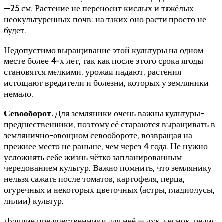
—25 см. Растение не переносит кислых и тяжёлых
неокультуренных почв: на таких оно расти просто не
будет.
Недопустимо выращивание этой культуры на одном
месте более 4-х лет, так как после этого срока ягоды
становятся мелкими, урожаи падают, растения
истощают вредители и болезни, которых у земляники
немало.
Севооборот.
Для земляники очень важны культуры-
предшественники, поэтому её стараются выращивать в
землянично-овощном севообороте, возвращая на
прежнее место не раньше, чем через 4 года. Не нужно
усложнять себе жизнь чётко запланированным
чередованием культур. Важно помнить, что землянику
нельзя сажать после томатов, картофеля, перца,
огуречных и некоторых цветочных (астры, гладиолусы,
лилии) культур.
Лучшие предшественники для неё — лук, чеснок, редис,