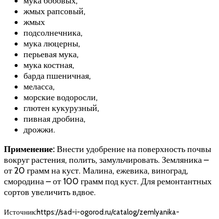
мука бобовых,
жмых рапсовый,
жмых
подсолнечника,
мука люцерны,
перьевая мука,
мука костная,
барда пшеничная,
меласса,
морские водоросли,
глютен кукурузный,
пивная дробина,
дрожжи.
Применение:
Внести удобрение на поверхность почвы
вокруг растения, полить, замульчировать. Земляника –
от 20 грамм на куст. Малина, ежевика, виноград,
смородина – от 100 грамм под куст. Для ремонтантных
сортов увеличить вдвое.
Источник:https://sad-i-ogorod.ru/catalog/zemlyanika-