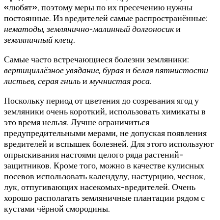
«любят», поэтому меры по их пресечению нужны
постоянные. Из вредителей самые распространённые:
нематоды, землянично-малинный долгоносик
и
земляничный клещ
.
Самые часто встречающиеся болезни земляники:
вертициллёзное увядание, бурая
и
белая пятнистости
листьев, серая гниль
и
мучнистая роса.
Поскольку период от цветения до созревания ягод у
земляники очень короткий, использовать химикаты в
это время нельзя. Лучше ограничиться
предупредительными мерами, не допуская появления
вредителей и вспышек болезней. Для этого используют
опрыскивания настоями целого ряда растений-
защитников. Кроме того, можно в качестве кулисных
посевов использовать календулу, настурцию, чеснок,
лук, отпугивающих насекомых-вредителей. Очень
хорошо располагать земляничные плантации рядом с
кустами чёрной смородины.