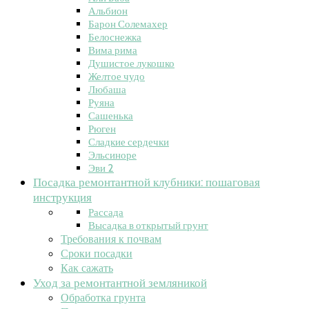
Альбион
Барон Солемахер
Белоснежка
Вима рима
Душистое лукошко
Желтое чудо
Любаша
Руяна
Сашенька
Рюген
Сладкие сердечки
Эльсиноре
Эви 2
Посадка ремонтантной клубники: пошаговая
инструкция
Рассада
Высадка в открытый грунт
Требования к почвам
Сроки посадки
Как сажать
Уход за ремонтантной земляникой
Обработка грунта