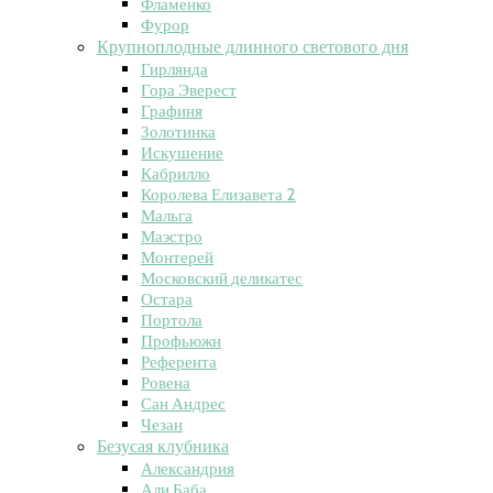
Фламенко
Фурор
Крупноплодные длинного светового дня
Гирлянда
Гора Эверест
Графиня
Золотинка
Искушение
Кабрилло
Королева Елизавета 2
Мальга
Маэстро
Монтерей
Московский деликатес
Остара
Портола
Профьюжн
Референта
Ровена
Сан Андрес
Чезан
Безусая клубника
Александрия
Али Баба