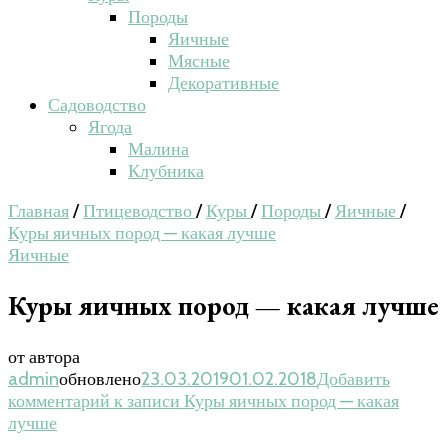
Породы
Яичные
Мясные
Декоративные
Садоводство
Ягода
Малина
Клубника
Главная
/
Птицеводство
/
Куры
/
Породы
/
Яичные
/
Куры яичных пород — какая лучше
Яичные
Куры яичных пород — какая лучше
от автора
admin
обновлено
23.03.2019
01.02.2018
Добавить
комментарий
к записи Куры яичных пород — какая
лучше