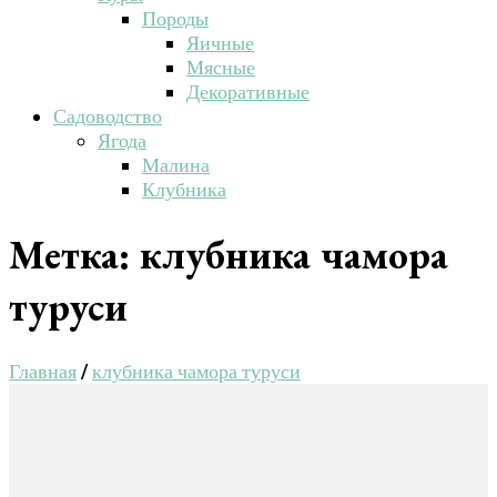
Породы
Яичные
Мясные
Декоративные
Садоводство
Ягода
Малина
Клубника
Метка:
клубника чамора
туруси
Главная
/
клубника чамора туруси